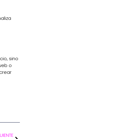
aliza
io, sino
 web o
crear
UIENTE