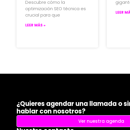
Descubre cómo la
gigant
optimización SEO técnica es
LEER MÁ
crucial para que
LEER MÁS »
¿Quieres agendar una llamada o 
hablar con nosotros?
Ver nuestra agenda