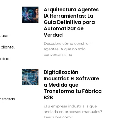
Arquitectura Agentes
IA Herramientas: La
Guía Definitiva para
Automatizar de
Verdad
quier
Descubre cómo construir
cliente.
agentes IA que no solo
conversan, sino
cidad.
Digitalización
Industrial: El Software
a Medida que
Transforma tu Fábrica
B2B
 esperas
¿Tu empresa industrial sigue
anclada en procesos manuales?
Descubre cómo