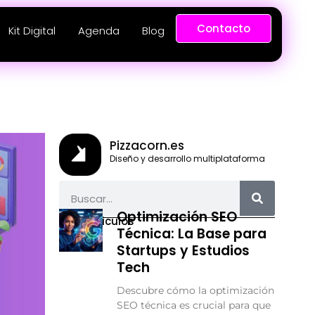
Contacto
Kit Digital
Agenda
Blog
Pizzacorn.es
Diseño y desarrollo multiplataforma
Optimización SEO
Más articulos
Técnica: La Base para
Startups y Estudios
Tech
Descubre cómo la optimización
SEO técnica es crucial para que