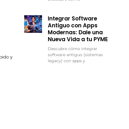
Integrar Software
Antiguo con Apps
Modernas: Dale una
Nueva Vida a tu PYME
Descubre cómo integrar
software antiguo (sistemas
pido y
legacy) con apps y