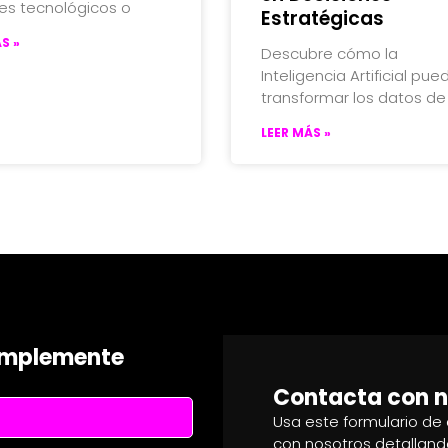
es tecnológicos o
Estratégicas
S »
Descubre cómo la
Inteligencia Artificial pue
transformar los datos de
LEER MÁS »
simplemente
Contacta con n
Usa este formulario de
con nosotros detalland