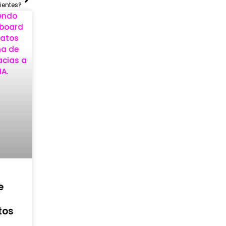
lientes?
e
tos