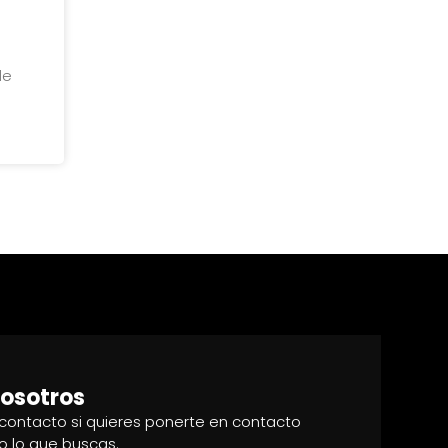
de
osotros
 contacto si quieres ponerte en contacto
o lo que buscas.