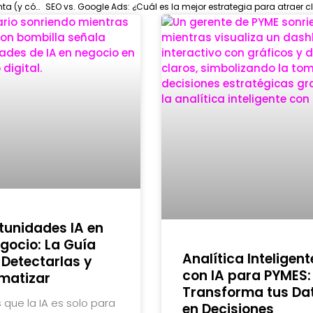
Errores comunes en Google Ads que pueden costarte tu cuenta (y cómo evitarlos)
SEO vs. Google Ads: ¿Cuál es la mejor estrategia para atraer c
tunidades IA en
gocio: La Guía
Analítica Inteligent
 Detectarlas y
con IA para PYMES:
matizar
Transforma tus Da
 que la IA es solo para
en Decisiones