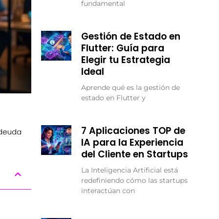
fundamental
Gestión de Estado en
Flutter: Guía para
Elegir tu Estrategia
Ideal
Aprende qué es la gestión de
estado en Flutter y
7 Aplicaciones TOP de
 deuda
IA para la Experiencia
del Cliente en Startups
La Inteligencia Artificial está
redefiniendo cómo las startups
interactúan con