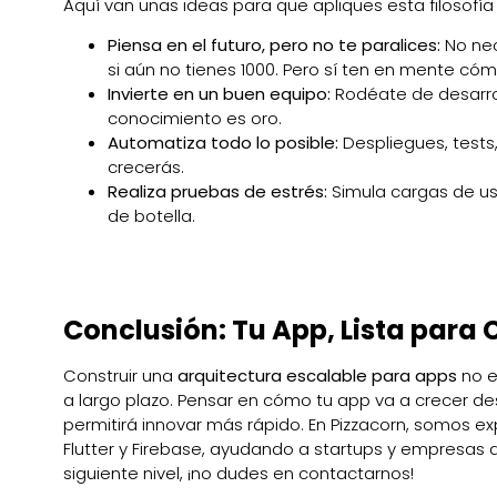
Aquí van unas ideas para que apliques esta filosofía
Piensa en el futuro, pero no te paralices:
No nec
si aún no tienes 1000. Pero sí ten en mente c
Invierte en un buen equipo:
Rodéate de desarrol
conocimiento es oro.
Automatiza todo lo posible:
Despliegues, test
crecerás.
Realiza pruebas de estrés:
Simula cargas de us
de botella.
Conclusión: Tu App, Lista para
Construir una
arquitectura escalable para apps
no e
a largo plazo. Pensar en cómo tu app va a crecer de
permitirá innovar más rápido. En Pizzacorn, somos ex
Flutter y Firebase, ayudando a startups y empresas a c
siguiente nivel, ¡no dudes en contactarnos!