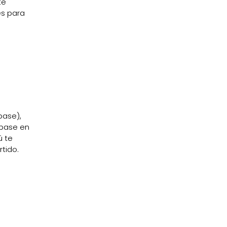
te
es para
base),
ebase en
ú te
tido.