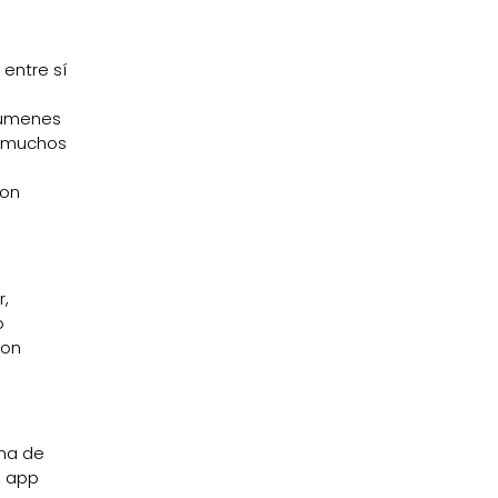
entre sí
lúmenes
en muchos
con
r,
o
con
ema de
a app