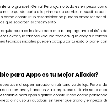
unfe a lo grande? ¡Genial! Pero ojo, no todo es empezar con 
ecto no se quede corto a la primera de cambio, necesitas pens
Es como construir un rascacielos: no puedes empezar por el 
os que soporten el crecimiento.
rquitectura es la clave para que tu app aguante el tirón de
costes extra y la famosa «deuda técnica» que ahoga a tantas
 técnicas iniciales pueden catapultar tu éxito o, por el cont
ble para Apps es tu Mejor Aliada?
cesitas ir al supermercado, un utilitario va de lujo. Pero si d
a de la semana y hacer un viaje largo, ese utilitario se te qu
 escalable para apps
significa construir ese coche pensando
oneta o incluso un autobús, sin tener que tirarlo y empezar d