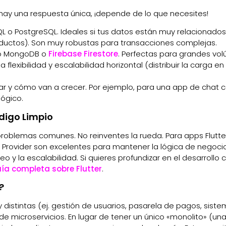
hay una respuesta única, ¡depende de lo que necesites!
o PostgreSQL. Ideales si tus datos están muy relacionados 
oductos). Son muy robustas para transacciones complejas.
 MongoDB o
Firebase Firestore
. Perfectas para grandes vo
flexibilidad y escalabilidad horizontal (distribuir la carga 
ar y cómo van a crecer. Por ejemplo, para una app de chat 
ógico.
ódigo Limpio
roblemas comunes. No reinventes la rueda. Para apps Flutte
 Provider son excelentes para mantener la lógica de negoci
eo y la escalabilidad. Si quieres profundizar en el desarrollo 
ía completa sobre Flutter
.
?
distintas (ej. gestión de usuarios, pasarela de pagos, sist
 de microservicios. En lugar de tener un único «monolito» (un