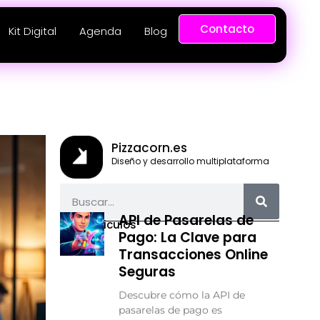
Contacto
Kit Digital
Agenda
Blog
Pizzacorn.es
Diseño y desarrollo multiplataforma
API de Pasarelas de
Más articulos
Pago: La Clave para
Transacciones Online
Seguras
Descubre cómo la API de
pasarelas de pago es