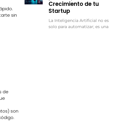
Crecimiento de tu
ápido.
Startup
arte sin
La Inteligencia Artificial no es
solo para automatizar; es una
s de
que
atos) son
código.