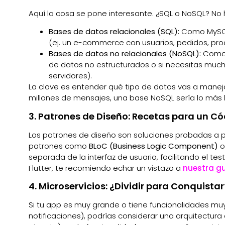
Aquí la cosa se pone interesante. ¿SQL o NoSQL? No 
Bases de datos relacionales (SQL):
Como MySQL 
(ej. un e-commerce con usuarios, pedidos, pr
Bases de datos no relacionales (NoSQL):
Como
de datos no estructurados o si necesitas mucha 
servidores).
La clave es entender qué tipo de datos vas a manej
millones de mensajes, una base NoSQL sería lo más l
3. Patrones de Diseño: Recetas para un C
Los patrones de diseño son soluciones probadas a p
patrones como
BLoC (Business Logic Component)
o
separada de la interfaz de usuario, facilitando el test
Flutter, te recomiendo echar un vistazo a
nuestra gu
4. Microservicios: ¿Dividir para Conquistar
Si tu app es muy grande o tiene funcionalidades muy 
notificaciones), podrías considerar una arquitectura