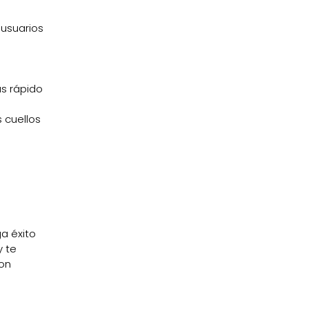
 usuarios
s rápido
 cuellos
a éxito
y te
con