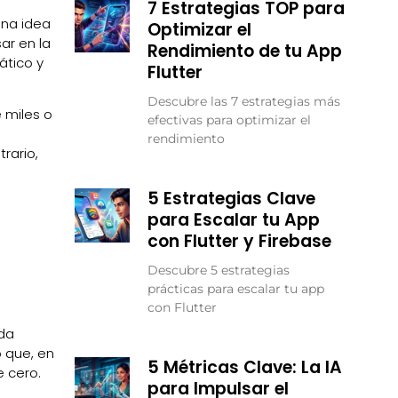
7 Estrategias TOP para
una idea
Optimizar el
ar en la
Rendimiento de tu App
ático y
Flutter
Descubre las 7 estrategias más
 miles o
efectivas para optimizar el
rendimiento
rario,
5 Estrategias Clave
para Escalar tu App
con Flutter y Firebase
Descubre 5 estrategias
prácticas para escalar tu app
con Flutter
e
eda
 que, en
5 Métricas Clave: La IA
e cero.
para Impulsar el