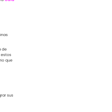
inas
a de
 estos
rio que
grar sus