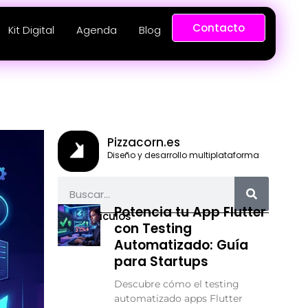
Contacto
Kit Digital
Agenda
Blog
Pizzacorn.es
Diseño y desarrollo multiplataforma
Potencia tu App Flutter
Más articulos
con Testing
Automatizado: Guía
para Startups
Descubre cómo el testing
automatizado apps Flutter