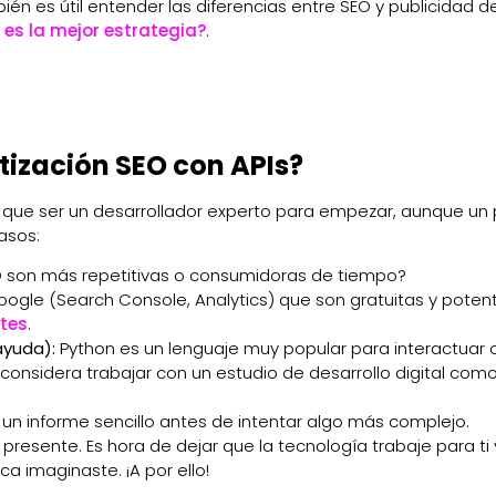
ién es útil entender las diferencias entre SEO y publicidad d
 es la mejor estrategia?
.
ización SEO con APIs?
es que ser un desarrollador experto para empezar, aunque un
asos:
 son más repetitivas o consumidoras de tiempo?
ogle (Search Console, Analytics) que son gratuitas y potent
ntes
.
ayuda):
Python es un lenguaje muy popular para interactuar 
, considera trabajar con un estudio de desarrollo digital com
un informe sencillo antes de intentar algo más complejo.
l presente. Es hora de dejar que la tecnología trabaje para ti
a imaginaste. ¡A por ello!