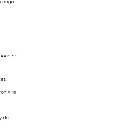
e pago.
 poco de
es.
con APIs
o
 y de