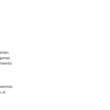
isten
lgunas
imiento
mientas
 si