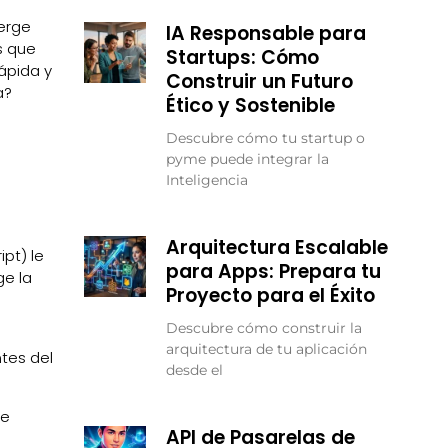
rge
IA Responsable para
s que
Startups: Cómo
ápida y
Construir un Futuro
a?
Ético y Sostenible
Descubre cómo tu startup o
pyme puede integrar la
Inteligencia
Arquitectura Escalable
pt) le
para Apps: Prepara tu
ge la
Proyecto para el Éxito
Descubre cómo construir la
arquitectura de tu aplicación
tes del
desde el
de
API de Pasarelas de