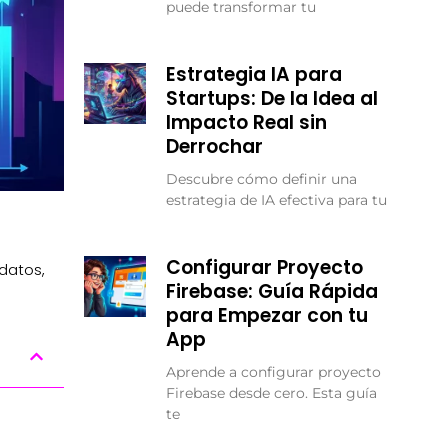
puede transformar tu
Estrategia IA para
Startups: De la Idea al
Impacto Real sin
Derrochar
Descubre cómo definir una
estrategia de IA efectiva para tu
Configurar Proyecto
datos,
Firebase: Guía Rápida
para Empezar con tu
App
Aprende a configurar proyecto
Firebase desde cero. Esta guía
te