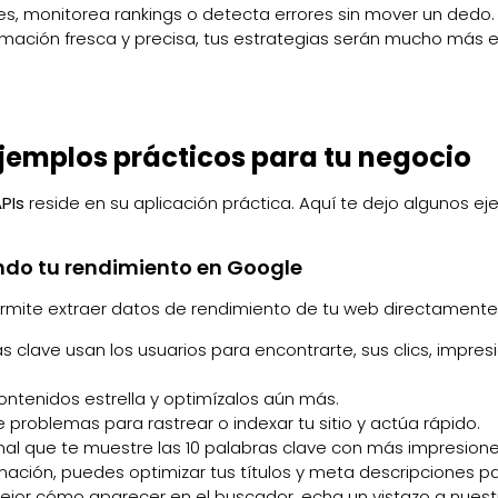
s, monitorea rankings o detecta errores sin mover un dedo.
mación fresca y precisa, tus estrategias serán mucho más e
jemplos prácticos para tu negocio
PIs
reside en su aplicación práctica. Aquí te dejo algunos e
ondo tu rendimiento en Google
ermite extraer datos de rendimiento de tu web directamente
clave usan los usuarios para encontrarte, sus clics, impres
contenidos estrella y optimízalos aún más.
e problemas para rastrear o indexar tu sitio y actúa rápido.
l que te muestre las 10 palabras clave con más impresion
ación, puedes optimizar tus títulos y meta descripciones p
 mejor cómo aparecer en el buscador, echa un vistazo a nues