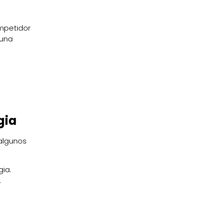
ompetidor
 una
gia
 algunos
ia.
.