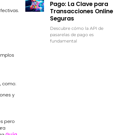
Pago: La Clave para
fectivas.
Transacciones Online
Seguras
Descubre cómo la API de
pasarelas de pago es
fundamental
jemplos
, como:
iones y
es pero
ara
tra
Guía