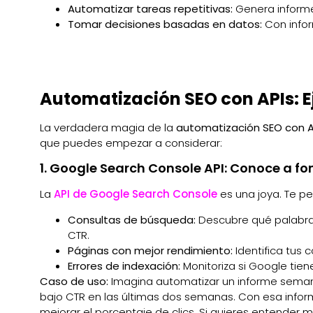
Automatizar tareas repetitivas:
Genera informe
Tomar decisiones basadas en datos:
Con infor
Automatización SEO con APIs: E
La verdadera magia de la
automatización SEO con A
que puedes empezar a considerar:
1. Google Search Console API: Conoce a f
La
API de Google Search Console
es una joya. Te p
Consultas de búsqueda:
Descubre qué palabras 
CTR.
Páginas con mejor rendimiento:
Identifica tus 
Errores de indexación:
Monitoriza si Google tien
Caso de uso:
Imagina automatizar un informe semana
bajo CTR en las últimas dos semanas. Con esa inform
mejorar el porcentaje de clics. Si quieres entender