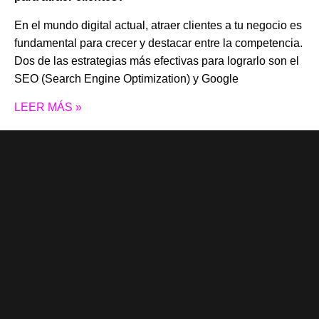
En el mundo digital actual, atraer clientes a tu negocio es
fundamental para crecer y destacar entre la competencia.
Dos de las estrategias más efectivas para lograrlo son el
SEO (Search Engine Optimization) y Google
LEER MÁS »
BLOG
Cómo Digitalizar tu Negocio con una Aplicación Web
o Móvil
En la era digital, adaptarse a las nuevas tecnologías es
clave para mantenerse competitivo. Una de las mejores
formas de hacerlo es digitalizar tu negocio con una
aplicación web o móvil. En este artículo, te